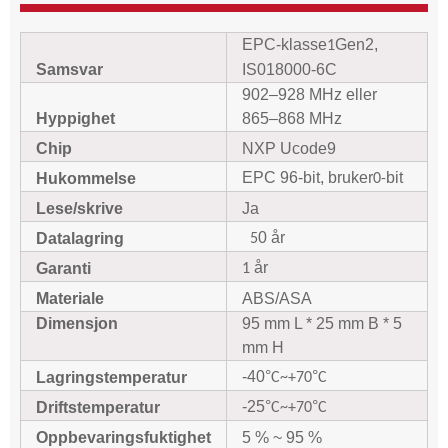
EPC-klasse
Gen2,
1
Samsvar
IS018000-6C
902–928 MHz eller
Hyppighet
865–868 MHz
Chip
NXP Ucode9
EPC 96-bit, bruker
bit
Hukommelse
0-
Lese/skrive
Ja
0 år
Datalagring
5
år
Garanti
1
Materiale
ABS/ASA
Dimensjon
95 mm L * 25 mm B * 5
mm H
-40
°
°
Lagringstemperatur
C~+70
C
-25
°
°
Driftstemperatur
C~+70
C
Oppbevaringsfuktighet
5 % ~ 95 %