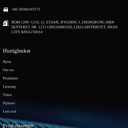
+86 18560195575
ROM 1209–1210, 12. ETASJE, BYGNING 3, ZHONGRUNG SHIJI-
SENTERET, NR. 12111JINGSHIROAD, LIXIA-DISTRIKTET, JINAN
CITY, KINA 250014
Hurtiglenker
Hjem
Om oss
Produkter
Løsning
Video
Nyheter
Last ned
Produktsenter