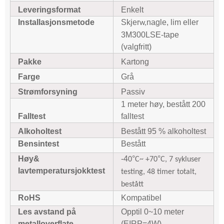
Leveringsformat
Enkelt
Installasjonsmetode
Skjer
nagle, lim eller
w,
3M300LSE-tape
(valgfritt)
Pakke
Kartong
Farge
Grå
Strømforsyning
Passiv
1 meter høy, bestått 200
Falltest
falltest
Alkoholtest
Bestått 95 % alkoholtest
Bensintest
Bestått
Høy
&
-4
°
°
0
C~ +70
C, 7 sykluser
lavtemperatursjokktest
testing, 48 timer totalt,
bestått
RoHS
Kompatibel
Les avstand på
Opptil 0~10 meter
metalloverflate
(EIRP=4W)