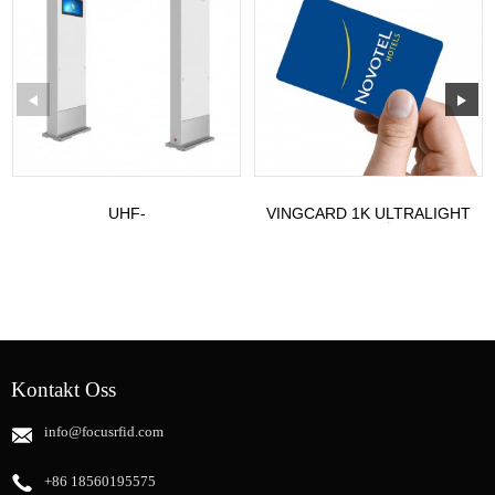
UHF-
VINGCARD 1K ULTRALIGHT
PORTANTENNEMODELL:
EV1 HOTELLLÅSEKORT
ST-G7
Kontakt Oss
info@focusrfid.com
+86 18560195575