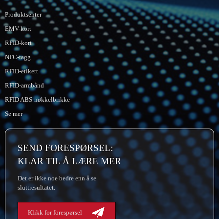
Produktsenter
EMV-kort
RFID-kort
NFC-tagg
RFID-etikett
RFID-armbånd
RFID ABS-nøkkelbrikke
Se mer
SEND FORESPØRSEL:
KLAR TIL Å LÆRE MER
Det er ikke noe bedre enn å se
sluttresultatet.
Klikk for forespørsel