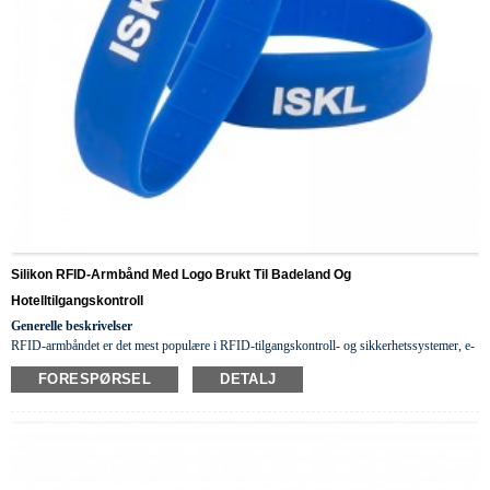
Silikon RFID-Armbånd Med Logo Brukt Til Badeland Og
Hotelltilgangskontroll
Generelle beskrivelser
RFID-armbåndet er det mest populære i RFID-tilgangskontroll- og sikkerhetssystemer, e-
lommebøker, hotellnøkler, lojalitetsnøkler, sykehus osv., fordi det er multifunksjonelt
vær
FORESPØRSEL
DETALJ
så snill
farger, fr
i
endelige materialer,
mote
ionbar
og vanntett.