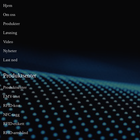
Hjem
Om oss
Produkter
Løsning
Video
Nyheter
Last ned
Produktsenter
Produktsenter
EMV-kort
RFID-kort
NFC-tagg
RFID-etikett
RFID-armbånd