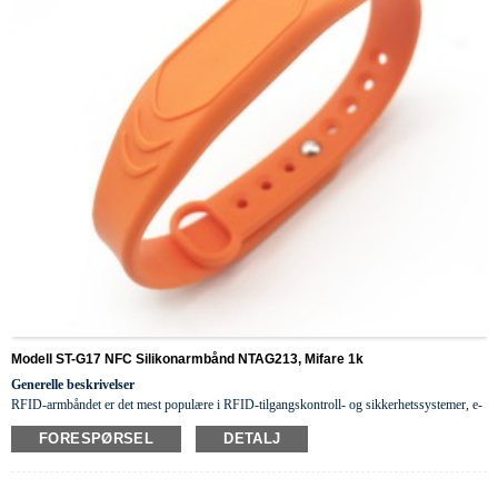
Modell ST-G17 NFC Silikonarmbånd NTAG213, Mifare 1k
Generelle beskrivelser
RFID-armbåndet er det mest populære i RFID-tilgangskontroll- og sikkerhetssystemer, e-
lommebøker, hotellnøkler, lojalitetsnøkler, sykehus osv., fordi det er multifunksjonelt
vær
FORESPØRSEL
DETALJ
så snill
farger, fr
i
endelige materialer,
mote
ionbar
og vanntett.