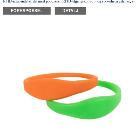
RFID-armbåndet er det mest populære i RFID-tilgangskontroll- og sikkerhetssystemer, e-
lommebøker, hotellnøkler, lojalitetsnøkler, sykehus osv., fordi det er multifunksjonelt
vær
FORESPØRSEL
DETALJ
så snill
farger, fr
i
endelige materialer,
mote
ionbar
og vanntett.