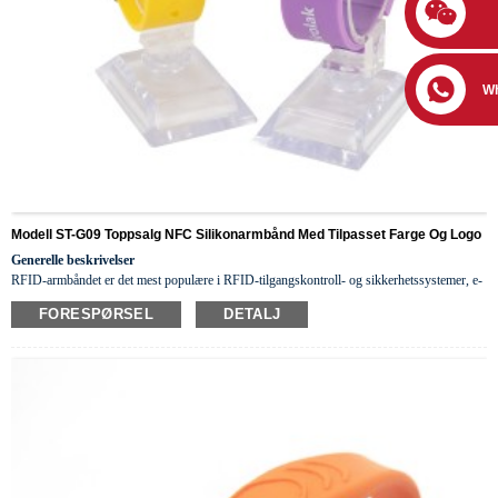
W
Modell ST-G09 Toppsalg NFC Silikonarmbånd Med Tilpasset Farge Og Logo
Generelle beskrivelser
RFID-armbåndet er det mest populære i RFID-tilgangskontroll- og sikkerhetssystemer, e-
lommebøker, hotellnøkler, lojalitetsnøkler, sykehus osv., fordi det er multifunksjonelt
vær
FORESPØRSEL
DETALJ
så snill
farger, fr
i
endelige materialer,
mote
ionbar
og vanntett.