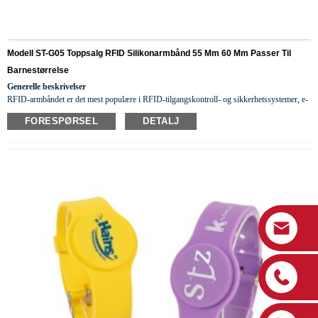
Modell ST-G05 Toppsalg RFID Silikonarmbånd 55 Mm 60 Mm Passer Til
Barnestørrelse
Generelle beskrivelser
RFID-armbåndet er det mest populære i RFID-tilgangskontroll- og sikkerhetssystemer, e-
lommebøker, hotellnøkler, lojalitetsnøkler, sykehus osv., fordi det er multifunksjonelt
vær
FORESPØRSEL
DETALJ
så snill
farger, fr
i
endelige materialer,
mote
ionbar
og vanntett.